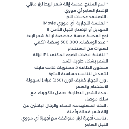
* اسم المنتج: عدسة إزالة شعر الإبط ليزر منزلي
الإصدار السابع أي مووي
. التصنيف: عدسات الليزر
* العلامة التجارية: أي مووي iMovie
الموديل أو الإصدار: الجيل الثامن 8
نوع العدسة عدسة مخصصة لإزالة شعر الإبط
* عدد الومضات: 500,000 ومضة (تكفي
لسنوات من الاستخدام
* التقنية: نبضات الضوء المكثف IPL لإزالة
الشعر بشكل طويل الأمد
مستوى الطاقة 5 مستويات طاقة قابلة
للتعديل لتناسب حساسية البشرة
. وزن الجهاز: خفيف الوزن (250) غرام) لسهولة
الاستخدام والسفر
. مدة الشحن البطارية: يعمل بالكهرباء مع
سلك موصل
. الفئة المستهدفة: النساء والرجال الباحثين عن
إزالة شعر فعالة وآمنة
. تناسب أجهزة ليزر: متوافقة مع أجهزة أي مووي
الجيل السابع