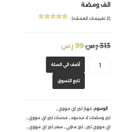
الف ومضة
(2 تقييمات العملاء)
313 ر.س
99 ر.س
أضف الي السلة
تابع التسوق
الوسوم:
جهاز ليزر اي مووي
,
ليزر ومضات لا محدود
,
عدسات ليزر اي مووي
,
اي مووي ليزر
,
ليزر منزلي
,
سعر ليزر اي مووي
,