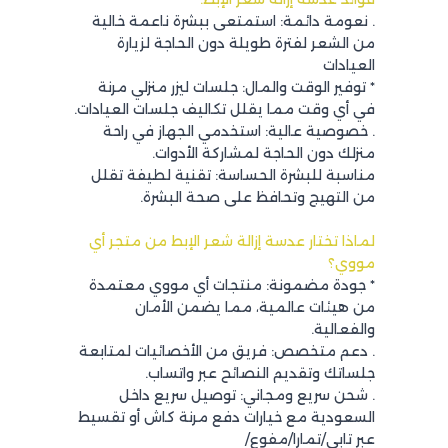
. نعومة دائمة: استمتعى ببشرة ناعمة خالية
من الشعر لفترة طويلة دون الحاجة لزيارة
العيادات
* توفير الوقت والمال: جلسات ليزر منزلي مرنة
في أي وقت مما يقلل تكاليف جلسات العيادات.
. خصوصية عالية: استخدمي الجهاز في راحة
منزلك دون الحاجة لمشاركة الأدوات.
مناسبة للبشرة الحساسة: تقنية لطيفة تقلل
من التهيج وتحافظ على صحة البشرة.
لماذا تختار عدسة إزالة شعر الإبط من متجر أي
مووي؟
* جودة مضمونة: منتجات أي مووي معتمدة
من هيئات عالمية، مما يضمن الأمان
والفعالية.
. دعم متخصص: فريق من الأخصائيات لمتابعة
جلساتك وتقديم النصائح عبر واتساب.
. شحن سريع ومجاني: توصيل سريع داخل
السعودية مع خيارات دفع مرنة كاش أو تقسيط
عبر تابي/تمارا/مفوع/