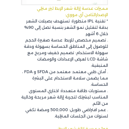
مميزات عدسة إزالة شعر الإبط ليزر منزلي
الإصدارالثامن أي مووي:
* تقنية IPL متطورة: تستهدف بصيلات الشعر
بدقة لتقليل نمو الشعر بنسبة تصل إلى 90%
خلال 6 أشهر.
. تصميم مخصص للإبط: عدسة صغيرة الحجم
للوصول إلى المناطق الحساسة بسهولة ودقة
سهولة الاستخدام: تصميم خفيف ومريح مع
شاشة LCD لعرض الإعدادات والومضات
المتبقية.
. أمان طبي معتمد: معتمد من SFDA و FDA ،
مما يضمن سلامة الاستخدام على البشرة
الحساسة.
. مستويات طاقة متعددة: اختاري المستوى
المناسب لبشرتك لتجربة إزالة شعر مريحة وخالية
من الألم.
. عمر افتراضي طويل: 500,000 ومضة تكفي
لسنوات من الجلسات المنزلية.
فوائد عدسة إزالة شعر الإبط: