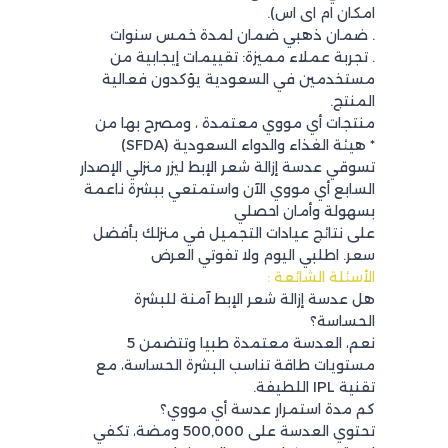
امکان ام ای اس).
. ضمان ذهبي ضمان لمدة خمس سنوات
. تجربة عملاء مميزة: تقييمات إيجابية من
مستخدمين في السعودية يؤكدون فعالية
المنتج.
منتجات أي مووي معتمدة ، ومصرح بها من
* هيئة الغذاء والدواء السعودية (SFDA)
تسوقي عدسة إزالة شعر الإبط ليزر منزلي الإصدار
السابع أي مووي الآن واستمتعي ببشرة ناعمة
بسهولة وأمان احصلي
على نتائج عيادات التجميل في منزلك بأفضل
سعر. اطلبي اليوم ولا تفوتي العرض
الأسئلة الشائعة :
هل عدسة إزالة شعر الإبط آمنة للبشرة
الحساسة؟
نعم، العدسة معتمدة طبيا وتتضمن 5
مستويات طاقة تناسب البشرة الحساسة، مع
تقنية IPL اللطيفة.
كم مدة استمرار عدسة أي مووي؟
تحتوي العدسة على 500,000 ومضة، تكفي