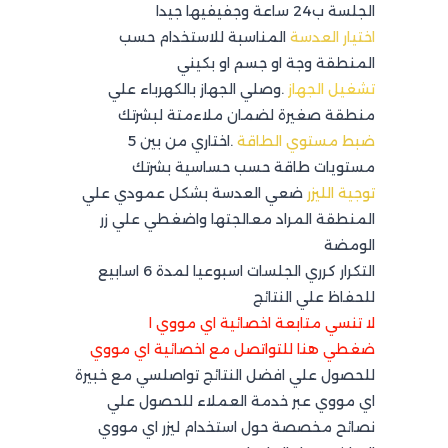
الجلسة ب24 ساعة وجفيفيها جيدا
اختيار العدسة
المناسبة للاستخدام حسب
المنطقة وجة او جسم او بكيني
تشغيل الجهاز
.وصلي الجهاز بالكهرباء علي
منطقة صغيرة لضمان ملاءمتة لبشرتك
ضبط مستوي الطاقة
.اختاري من بين 5
مستويات طاقة حسب حساسية بشرتك
توجية الليزر
ضعي العدسة بشكل عمودي علي
المنطقة المراد معالجتها واضغطي علي زر
الومضة
التكرار كرري الجلسات اسبوعيا لمدة 6 اسابيع
للحفاظ علي النتائج
لا تنسي متابعة اخصائية اي مووي ا
ضغطي هنا للتواتصل مع اخصائية اي مووي
للحصول علي افضل النتائج تواصلسي مع خبيرة
اي مووي عبر خدمة العملاء للحصول علي
نصائح مخصصة حول استخدام ليزر اي مووي