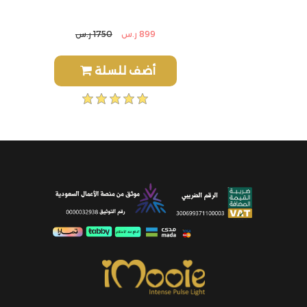
899 ر.س
1750 ر.س
أضف للسلة