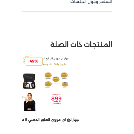
السلفر وجول الجلسات
المنتجات ذات الصلة
49%
جهاز ليزر اي مووي السابع الذهبي 5 عدسات 2 مليون ومضة كودخصم A50