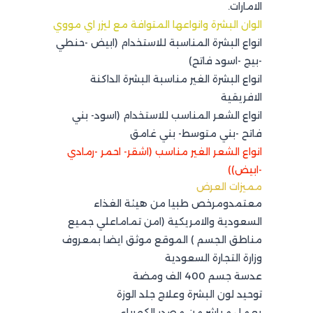
الامارات.
الوان البشرة وانواعها المتوافة مع ليزر اي مووي
انواع البشرة المناسبة للاستخدام (ابيض -حنطي
-بيج -اسود فاتح)
انواع البشرة الغير مناسبة البشرة الداكنة
الافريقية
انواع الشعر المناسب للاستخدام (اسود- بني
فاتح -بني متوسط- بني غامق
انواع الشعر الغير مناسب (اشقر- احمر -رمادي
-ابيض))
مميزات العرض
معتمدومرخص طبيا من هيئة الغذاء
السعودية والامريكية (امن تماماعلي جميع
مناطق الجسم ) الموقع موثق ايضا بمعروف
وزارة التجارة السعودية
عدسة جسم 400 الف ومضة
توحيد لون البشرة وعلاج جلد الوزة
يعمل مباشر من مصدر الكهرباء