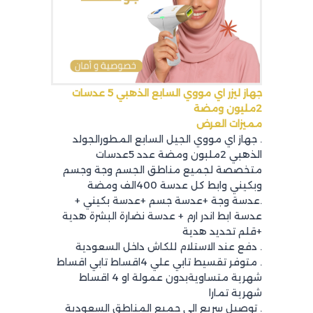
جهاز ليزر اي مووي السابع الذهبي 5 عدسات
2مليون ومضة
مميزات العرض
. جهاز اي مووي الجيل السابع المطورالجولد
الذهبي 2ملبون ومضة عدد 5عدسات
متخصصة لجميع مناطق الجسم وجة وجسم
وبكيني وابط كل عدسة 400الف ومضة
.عدسة وجة +عدسة جسم +عدسة بكيني +
عدسة ابط اندر ارم + عدسة نضارة البشرة هدية
+قلم تحديد هدية
. دفع عند الاستلام للكاش داخل السعودية
. متوفر تقسيط تابي علي 4اقساط تابي اقساط
شهرية متساويةبدون عمولة او 4 اقساط
شهرية تمارا
. توصيل سريع الي جميع المناطق السعودية