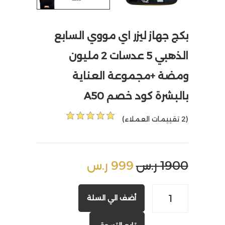
بكج جهاز ليزر اي مووي السابع
الذهبي 5 عدسات 2 مليون
ومضة +مجموعة العناية
بالبشرة كود خصم A50
(2 تقييمات العملاء)
1900 ر.س
999 ر.س
أضف الي السلة