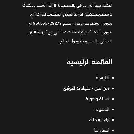
افضل جهاز ليزر منزلي بالسعودية لازالة الشعر ومضات
لا محدودبخاصية التبريد الموزع المعتمد لشركة اي
مووي السعودية ودول الخليج.966566729279 اي
مووي شركة أمريكية متخصصة في بيع أجهزة الليزر
المنزلي بالسعودية ودول الخليج
القائمة الرئيسية
الرئيسية
من نحن - شهادات التوثيق
اسئلة وأجوبة
المدونة
اراء العملاء
اتصل بنا