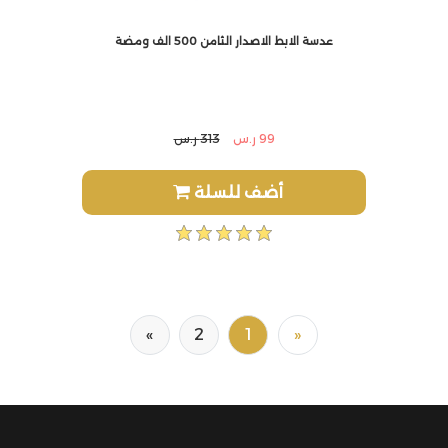
عدسة الابط الاصدار الثامن 500 الف ومضة
99 ر.س
313 ر.س
أضف للسلة
»
2
1
«
Next
Previous