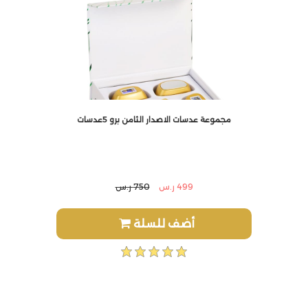
مجموعة عدسات الاصدار الثامن برو 5عدسات
499 ر.س
750 ر.س
أضف للسلة