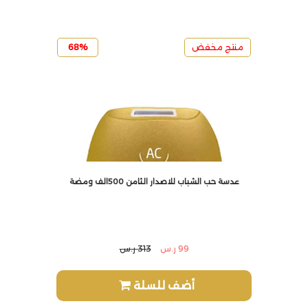
منتج مخفض
68%
عدسة حب الشباب للاصدار الثامن 500الف ومضة
99 ر.س
313 ر.س
أضف للسلة