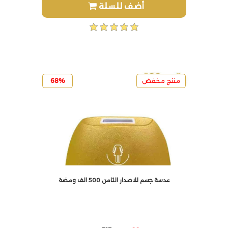
أضف للسلة
منتج مخفض
68%
عدسة جسم للاصدار الثامن 500 الف ومضة