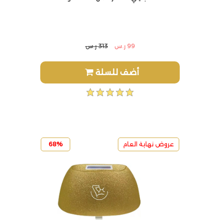
99 ر.س
313 ر.س
أضف للسلة
عروض نهاية العام
68%