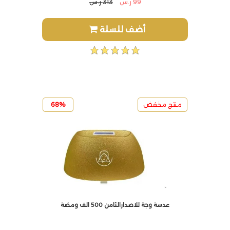
99 ر.س
313 ر.س
أضف للسلة
منتج مخفض
68%
عدسة وجة للاصدارالثامن 500 الف ومضة