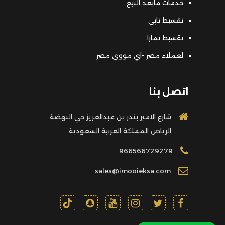
خدمات مابعد البيع
تقسيط تابي
تقسيط تمارا
لعملاء مصر -اي مووي مصر
اتصل بنا
شارع الامير بندر بن عبدالعزيز حي النهضة
الرياض المملكة العربية السعودية
966566729279
sales@imooieksa.com