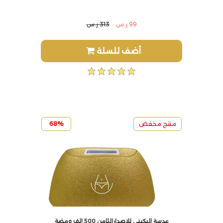
99 ر.س
313 ر.س
أضف للسلة
منتج مخفض
68%
عدسة البكيني للاصدارالثامن 500 الف ومضة