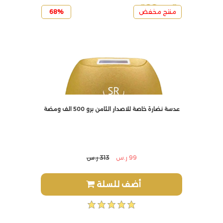
منتج مخفض
68%
عدسة نضارة خاصة للاصدار الثامن برو 500 الف ومضة
99 ر.س
313 ر.س
أضف للسلة