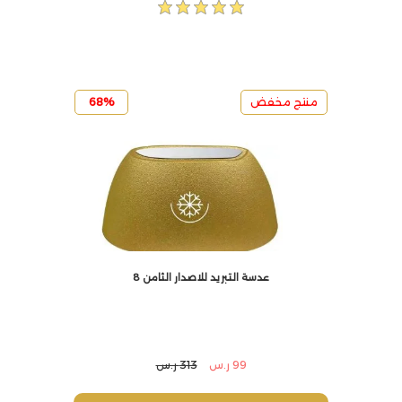
منتج مخفض
68%
عدسة التبريد للاصدار الثامن 8
99 ر.س
313 ر.س